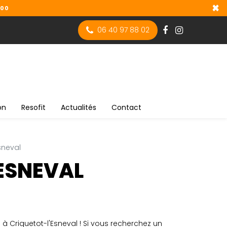
×
h00
06 40 97 88 02
on
Resofit
Actualités
Contact
sneval
ESNEVAL
 à Criquetot-l'Esneval ! Si vous recherchez un