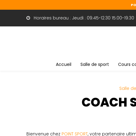
Panneau de gestion des cookies
PO
Horaires bureau : Jeudi : 09:45-12:30 15:00-19:30
Accueil
Salle de sport
Cours co
Salle d
COACH S
Bienvenue chez
POINT SPORT
, votre partenaire ult