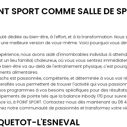
NT SPORT COMME SALLE DE S
dédiée au bien-être, à l'effort, et à la transformation. Nous
ne meilleure version de vous-même. Voici pourquoi vous devrie
xpérience, nous avons aidé d'innombrables individus à atteindre
est un lieu familial, chaleureux, où vous vous sentirez immédia
bien-être va au-delà de l'entraînement physique, c'est pourq
ments alimentaires.
achs est passionnée, compétente, et déterminée à vous voir ré
iversifiés vous permettent de trouver l'activité qui vous passion
nos programmes à vos besoins spécifiques pour des résultats
uipements de pointe tels que la balance Inbody 170 pour suivre
e ici, à POINT SPORT. Contactez-nous dès maintenant au 06 40 9
oignez notre communauté de passionnés et transformez votre vie
IQUETOT-L'ESNEVAL