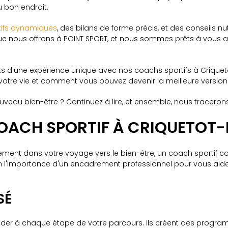
 bon endroit.
tifs dynamiques
, des bilans de forme précis, et des conseils nu
que nous offrons à POINT SPORT, et nous sommes prêts à vou
ts d'une expérience unique avec nos coachs sportifs à Criqu
otre vie et comment vous pouvez devenir la meilleure versi
veau bien-être ? Continuez à lire, et ensemble, nous tracerons l
OACH SPORTIF À CRIQUETOT-
ent dans votre voyage vers le bien-être, un coach sportif com
n l'importance d'un encadrement professionnel pour vous aider
SÉ
guider à chaque étape de votre parcours. Ils créent des prog