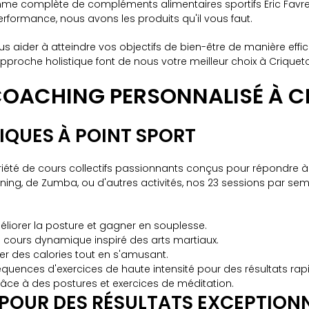
e complète de compléments alimentaires sportifs Eric Favre e
rformance, nous avons les produits qu'il vous faut.
ider à atteindre vos objectifs de bien-être de manière effica
proche holistique font de nous votre meilleur choix à Criqueto
COACHING PERSONNALISÉ À C
IQUES À POINT SPORT
riété de cours collectifs passionnants conçus pour répondre à 
ining, de Zumba, ou d'autres activités, nos 23 sessions par sem
éliorer la posture et gagner en souplesse.
un cours dynamique inspiré des arts martiaux.
ler des calories tout en s'amusant.
équences d'exercices de haute intensité pour des résultats rap
grâce à des postures et exercices de méditation.
POUR DES RÉSULTATS EXCEPTION