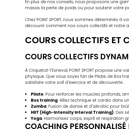
En plus de nos conseils, nous proposons une gamm
masse, la perte de poids ou pour soutenir votre pe
Chez POINT SPORT, nous sommes déterminés à vous a
découvrir comment nos cours collectifs et notre ap
COURS COLLECTIFS ET 
COURS COLLECTIFS DYNAM
À Criquetot-l'Esneval, POINT SPORT propose une va
physique. Que vous soyez fan de Pilate, de Box tra
satisfaire votre soif d'exercice et de découverte.
Pilate
: Pour renforcer les muscles profonds, am
Box training
: Alliez technique et cardio dans 
Zumba
: Fusion de danse et d'aérobic pour brû
HIIT (High-Intensity Interval Training)
: Des s
Yoga
: Harmonisez corps, esprit et respiration 
COACHING PERSONNALISÉ 