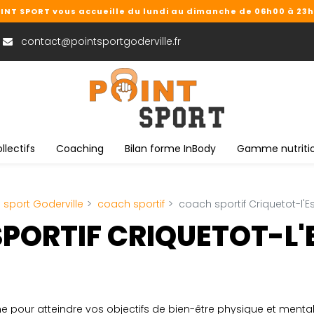
INT SPORT vous accueille du lundi au dimanche de 06h00 à 23
contact@pointsportgoderville.fr
llectifs
Coaching
Bilan forme InBody
Gamme nutriti
e sport Goderville
coach sportif
coach sportif Criquetot-l'E
PORTIF CRIQUETOT-L'
ime pour atteindre vos objectifs de bien-être physique et mental