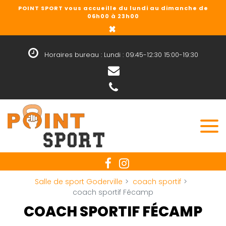
Panneau de gestion des cookies
POINT SPORT vous accueille du lundi au dimanche de
06h00 à 23h00
×
Horaires bureau : Lundi : 09:45-12:30 15:00-19:30
Salle de sport Goderville
coach sportif
coach sportif Fécamp
COACH SPORTIF FÉCAMP