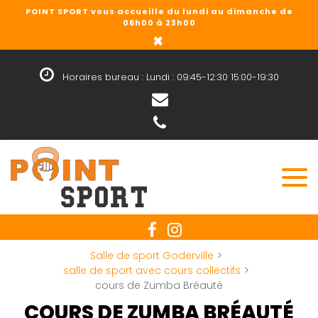
Panneau de gestion des cookies
POINT SPORT vous accueille du lundi au dimanche de
06h00 à 23h00
×
Horaires bureau : Lundi : 09:45-12:30 15:00-19:30
Salle de sport Goderville
salle de sport avec cours collectifs
cours de Zumba Bréauté
COURS DE ZUMBA BRÉAUTÉ