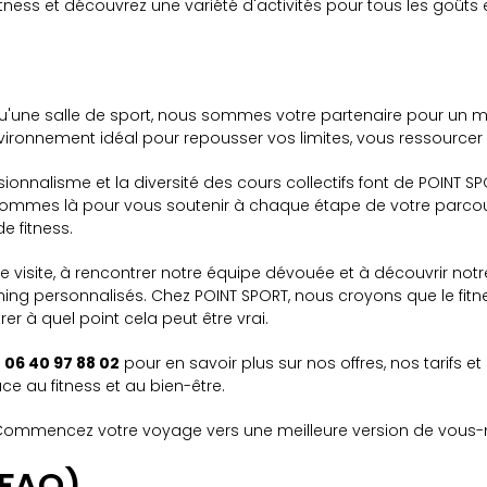
ss et découvrez une variété d'activités pour tous les goûts e
une salle de sport, nous sommes votre partenaire pour un mod
vironnement idéal pour repousser vos limites, vous ressourcer e
ionnalisme et la diversité des cours collectifs font de POINT S
 sommes là pour vous soutenir à chaque étape de votre parcou
e fitness.
 visite, à rencontrer notre équipe dévouée et à découvrir not
g personnalisés. Chez POINT SPORT, nous croyons que le fitne
r à quel point cela peut être vrai.
u
06 40 97 88 02
pour en savoir plus sur nos offres, nos tarif
ce au fitness et au bien-être.
. Commencez votre voyage vers une meilleure version de vous
(FAQ)