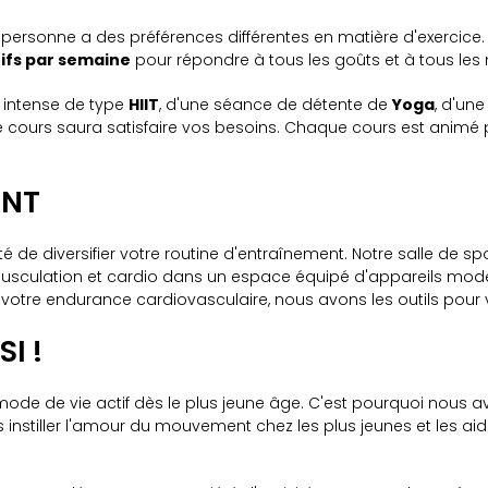
rsonne a des préférences différentes en matière d'exercice.
tifs par semaine
pour répondre à tous les goûts et à tous les n
 intense de type
HIIT
, d'une séance de détente de
Yoga
, d'un
e cours saura satisfaire vos besoins. Chaque cours est animé 
ENT
é de diversifier votre routine d'entraînement. Notre salle de spo
sculation et cardio dans un espace équipé d'appareils modern
otre endurance cardiovasculaire, nous avons les outils pour v
I !
de de vie actif dès le plus jeune âge. C'est pourquoi nous 
 instiller l'amour du mouvement chez les plus jeunes et les ai