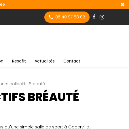
×
h00
06 40 97 88 02
on
Resofit
Actualités
Contact
ours collectifs Bréauté
TIFS BRÉAUTÉ
 qu'une simple salle de sport à Goderville,