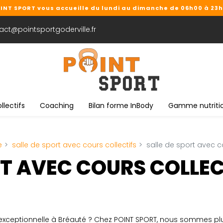
INT SPORT vous accueille du lundi au dimanche de 06h00 à 23
ct@pointsportgoderville.fr
llectifs
Coaching
Bilan forme InBody
Gamme nutriti
e
salle de sport avec cours collectifs
salle de sport avec c
RT AVEC COURS COLLEC
 exceptionnelle à Bréauté ? Chez POINT SPORT, nous sommes plus