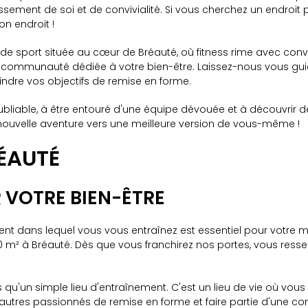
ment de soi et de convivialité. Si vous cherchez un endroit p
n endroit !
e sport située au cœur de Bréauté, où fitness rime avec convi
le communauté dédiée à votre bien-être. Laissez-nous vous gui
ndre vos objectifs de remise en forme.
bliable, à être entouré d'une équipe dévouée et à découvrir de
 nouvelle aventure vers une meilleure version de vous-même !
RÉAUTÉ
 VOTRE BIEN-ÊTRE
t dans lequel vous vous entraînez est essentiel pour votre m
² à Bréauté. Dès que vous franchirez nos portes, vous ressent
s qu'un simple lieu d'entraînement. C'est un lieu de vie où vou
 d'autres passionnés de remise en forme et faire partie d'un