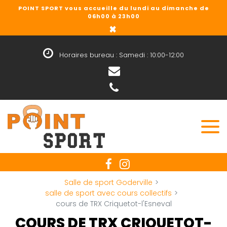
Panneau de gestion des cookies
POINT SPORT vous accueille du lundi au dimanche de
06h00 à 23h00
×
Horaires bureau : Samedi : 10:00-12:00
Salle de sport Goderville
salle de sport avec cours collectifs
cours de TRX Criquetot-l'Esneval
COURS DE TRX CRIQUETOT-