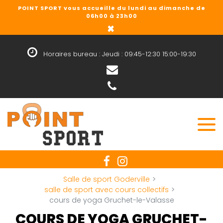
POINT SPORT vous accueille du lundi au dimanche de
06h00 à 23h00
×
Horaires bureau : Jeudi : 09:45-12:30 15:00-19:30
Salle de sport Goderville
salle de sport avec cours collectifs
cours de yoga Gruchet-le-Valasse
COURS DE YOGA GRUCHET-