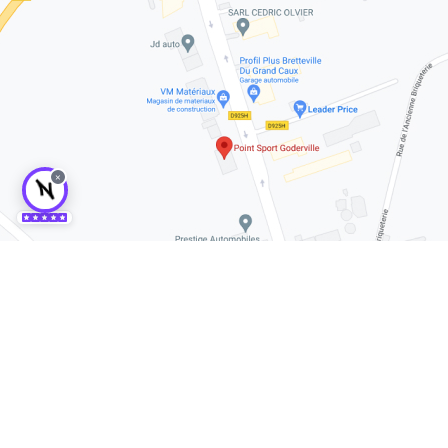
×
Activités
Salle de musculation Goderville
Cours de yoga Goderville
cours de pilate Goderville
Cours de TRX Goderville
Mention légale
Charte d’utilisation des données
Gestion des cookies